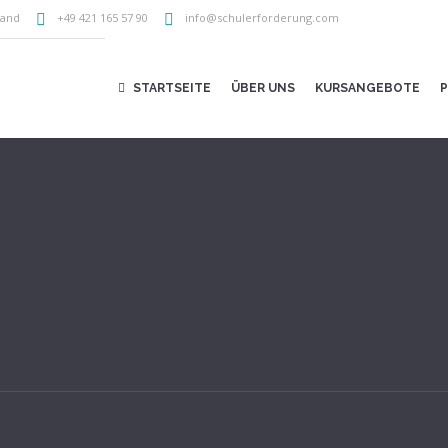
land
+49 421 165 57 90
info@schulerforderung.com
STARTSEITE
ÜBER UNS
KURSANGEBOTE