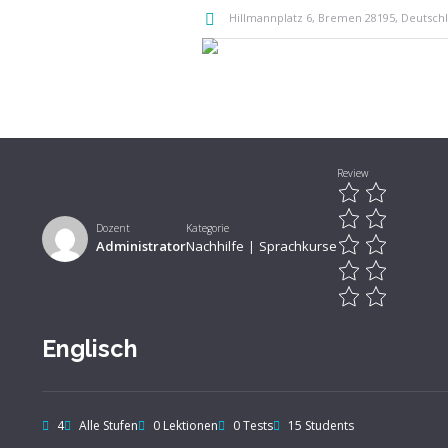
Hillmannplatz 6
, Bremen
28195
,
Deutsch
Review
Dozent
Kategorie
Administrator
Nachhilfe
Sprachkurse
|
Englisch
4
Alle Stufen
0 Lektionen
0 Tests
15 Students