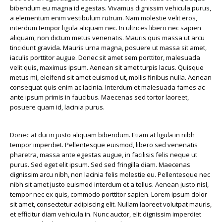
bibendum eu magna id egestas. Vivamus dignissim vehicula purus,
a elementum enim vestibulum rutrum. Nam molestie velit eros,
interdum tempor ligula aliquam nec. In ultrices libero nec sapien
aliquam, non dictum metus venenatis. Mauris quis massa ut arcu
tincidunt gravida. Mauris urna magna, posuere ut massa sit amet,
iaculis porttitor augue. Donec sit amet sem porttitor, malesuada
velit quis, maximus ipsum. Aenean sit amet turpis lacus. Quisque
metus mi, eleifend sit amet euismod ut, mollis finibus nulla. Aenean
consequat quis enim ac lacinia. Interdum et malesuada fames ac
ante ipsum primis in faucibus. Maecenas sed tortor laoreet,
posuere quam id, lacinia purus.
Donec at dui in justo aliquam bibendum. Etiam at ligula in nibh
tempor imperdiet. Pellentesque euismod, libero sed venenatis
pharetra, massa ante egestas augue, in facilisis felis neque ut
purus. Sed eget elit ipsum. Sed sed fringilla diam. Maecenas
dignissim arcu nibh, non lacinia felis molestie eu. Pellentesque nec
nibh sit amet justo euismod interdum et a tellus. Aenean justo nisl,
tempor nec ex quis, commodo porttitor sapien. Lorem ipsum dolor
sit amet, consectetur adipiscing elit. Nullam laoreet volutpat mauris,
et efficitur diam vehicula in. Nunc auctor, elit dignissim imperdiet