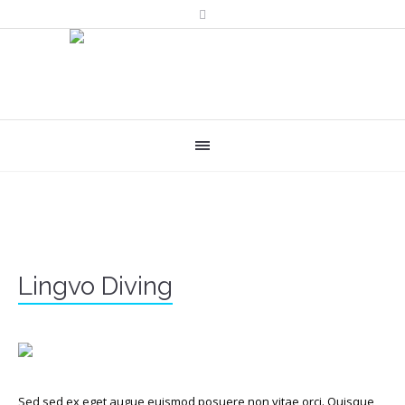
Lingvo Diving
Sed sed ex eget augue euismod posuere non vitae orci. Quisque